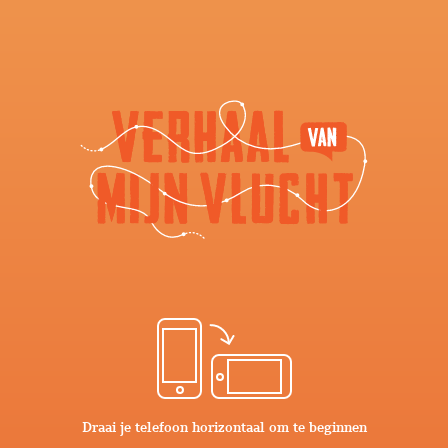
‘Was je bang tijdens je reis?’ ‘Kan je al fietsen?’ ‘Denk je dat
je ooit weer
terug gaat
naar Syrië?’
Een
greep uit de
honderden vragen die leerlingen aan
Abdelilah
, Diana
en
Maher stelden. Deze drie Syriërs met een indrukwekkend
verhaal deelden hun ervaringen met leerlingen van scholen
Draai je telefoon horizontaal om te beginnen